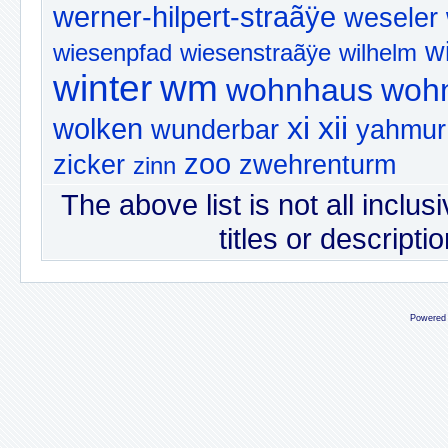
werner-hilpert-straãÿe
weseler
w
wiesenpfad
wiesenstraãÿe
wilhelm
winter
wm
wohnhaus
woh
xi
xii
wolken
wunderbar
yahmur
zoo
zicker
zwehrenturm
zinn
The above list is not all inclus
titles or descripti
Powered