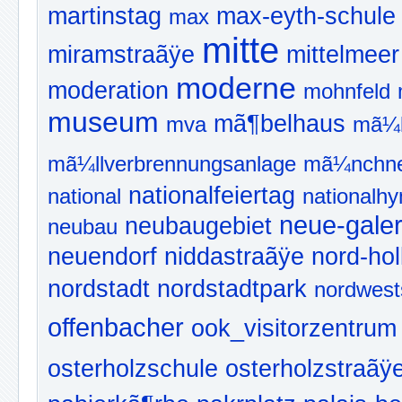
martinstag
max-eyth-schule
max
mitte
miramstraãÿe
mittelmeer
moderne
moderation
mohnfeld
museum
mã¶belhaus
mva
mã¼l
mã¼llverbrennungsanlage
mã¼nchne
nationalfeiertag
national
nationalh
neue-galer
neubaugebiet
neubau
neuendorf
niddastraãÿe
nord-hol
nordstadt
nordstadtpark
nordwest
offenbacher
ook_visitorzentrum
osterholzschule
osterholzstraãÿ