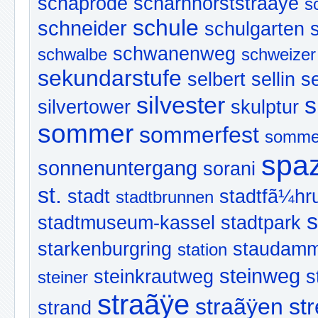
schaprode
scharnhorststraãÿe
s
schule
schneider
schulgarten
schwanenweg
schwalbe
schweizer
sekundarstufe
selbert
sellin
s
silvester
s
silvertower
skulptur
sommer
sommerfest
somme
spa
sonnenuntergang
sorani
st.
stadt
stadtfã¼hr
stadtbrunnen
s
stadtmuseum-kassel
stadtpark
starkenburgring
staudam
station
steinweg
steinkrautweg
s
steiner
straãÿe
straãÿen
str
strand