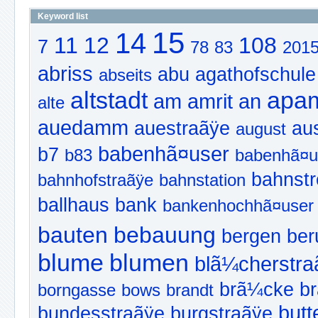
Keyword list
15
14
11
12
108
7
78
83
201
abriss
abu
agathofschule
abseits
altstadt
apa
am
amrit
an
alte
auedamm
auestraãÿe
au
august
babenhã¤user
b7
b83
babenhã¤u
bahnst
bahnhofstraãÿe
bahnstation
ballhaus
bank
bankenhochhã¤user
bauten
bebauung
bergen
ber
blume
blumen
blã¼cherstra
brã¼cke
b
borngasse
bows
brandt
butt
bundesstraãÿe
burgstraãÿe