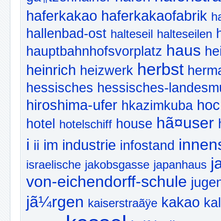
haferkakao
haferkakaofabrik
h
hallenbad-ost
halteseil
halteseilen
haus
hauptbahnhofsvorplatz
he
herbst
heinrich
heizwerk
herm
hessisches
hessisches-landes
hiroshima-ufer
hoc
hkazimkuba
hã¤user
hotel
house
hotelschiff
i
innen
im
industrie
ii
infostand
j
israelische
jakobsgasse
japanhaus
von-eichendorff-schule
juge
jã¼rgen
kakao
ka
kaiserstraãÿe