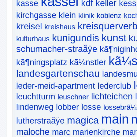
kassel
kdf
keller
kasse
kess
kirchgasse
klein
klinik
koblenz
koc
kreisquerver
kreisel
kreishaus
kunst
kunigundis
k
kulturhaus
schumacher-straãÿe
kã¶niginh
kã¼s
kã¶ningsplatz
kã¼nstler
landesgartenschau
landesm
leder-meid-apartment
lederclub
lichteichen
leuchtturm
leuschner
lindenweg
lobber
losse
lossebrã¼
main
magica
lutherstraãÿe
maloche
marc
marienkirche
mar