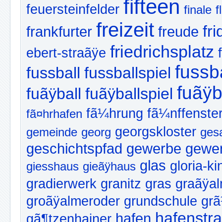
fifteen
feuersteinfelder
finale
f
freizeit
fr
frankfurter
freude
friedrichsplatz
ebert-straãÿe
fussb
fussball
fussballspiel
fuãÿb
fuãÿball
fuãÿballspiel
fã¼hrung
fã¼nffenste
fã¤hrhafen
georgskloster
gemeinde
georg
ges
geschichtspfad
gewerbe
gewer
glas
gloria-ki
giesshaus
gieãÿhaus
gradierwerk
granitz
gras
graãÿa
groãÿalmeroder
grundschule
gr
hafenstr
hafen
gã¶tzenhainer