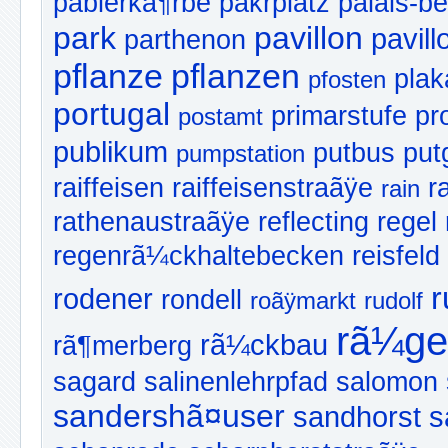
pabierkã¶rbe
pakrplatz
palais-be
park
pavillon
pavill
parthenon
pflanze
pflanzen
plak
pfosten
portugal
primarstufe
pr
postamt
publikum
putbus
put
pumpstation
raiffeisen
raiffeisenstraãÿe
r
rain
rathenaustraãÿe
reflecting
regel
regenrã¼ckhaltebecken
reisfeld
r
rodener
rondell
roãÿmarkt
rudolf
rã¼ge
rã¼ckbau
rã¶merberg
sagard
salinenlehrpfad
salomon
sandershã¤user
sandhorst
s