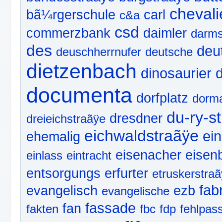
chevali
bã¼rgerschule
carl
c&a
csd
commerzbank
daimler
darms
des
deu
deuschherrnufer
deutsche
dietzenbach
dinosaurier
documenta
dorfplatz
dorm
du-ry-s
dresdner
dreieichstraãÿe
eichwaldstraãÿe
ein
ehemalig
eisenacher
eisen
einlass
eintracht
entsorgungs
erfurter
etruskerstra
fab
evangelisch
ezb
evangelische
fassade
fan
fakten
fbc
fdp
fehlpas