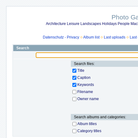
Photo Gal
Architecture Leisure Landscapes Holidays People Mach
Datenschutz - Privacy
Album list
Last uploads
Last
Search
Search files:
Title
Caption
Keywords
Filename
Owner name
Search albums and categories:
Album titles
Category titles