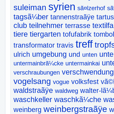
syrien
suleiman
sã¤lzerhof
sã
tagsã¼ber
tannenstraãÿe
tartus
club
teilnehmer
textilf
terrasse
tiere
tiergarten
tofufabrik
tombo
treff
tropf
transformator
travis
umgebung
unte
ulrich
und
unten
unt
untermainbrã¼cke
untermainkai
verschwendung
verschraubungen
vogelsang
volksfest
vã©l
vogue
waldstraãÿe
walter-lã
waldweg
waschkeller
waschkã¼che
wa
weinbergstraãÿe
weinberg
w